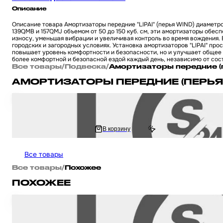
Описание
Описание товара Амортизаторы передние "LIPAI" (перья WIND) диаметр
139QMB и 157QMJ объемом от 50 до 150 куб. см, эти амортизаторы обе
износу, уменьшая вибрации и увеличивая контроль во время вождения.
городских и загородных условиях. Установка амортизаторов "LIPAI" пр
повышает уровень комфортности и безопасности, но и улучшает общее 
более комфортной и безопасной ездой каждый день, независимо от сос
Все товары
/
Подвеска
/
Амортизаторы передние (
АМОРТИЗАТОРЫ ПЕРЕДНИЕ (ПЕРЬЯ
Амортизаторы передние на мопед и мотоцикл (перья) DELTA / Дельта пе
4 377.78 ₽
В корзину
8 755.56 ₽
Все товары
Все товары
/
Похожее
ПОХОЖЕЕ
Амортизаторы передние на мопед (перья) STORM VICTORY d30 "LIPAI" дл
объемом 50 - 150 кубиков