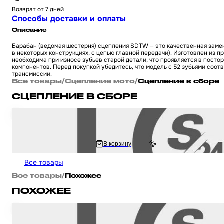
Возврат от 7 дней
Способы доставки и оплаты
Описание
Барабан (ведомая шестерня) сцепления SDTW — это качественная замен
в некоторых конструкциях, с цепью главной передачи). Изготовлен из 
необходима при износе зубьев старой детали, что проявляется в посто
компонентов. Перед покупкой убедитесь, что модель с 52 зубьями соо
трансмиссии.
Все товары
/
Сцепление мото
/
Сцепление в сборе
СЦЕПЛЕНИЕ В СБОРЕ
Барабан сцепления в сборе на питбайк и мотоцикл Irbis TTR / Ирбис ТТ
2 816.67 ₽
В корзину
5 633.33 ₽
Все товары
Все товары
/
Похожее
ПОХОЖЕЕ
Барабан сцепления в сборе на питбайк и мотоцикл Irbis TTR / Ирбис ТТ