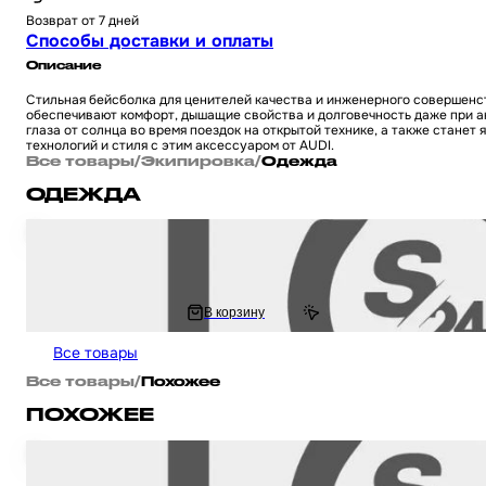
Возврат от 7 дней
Способы доставки и оплаты
Описание
Стильная бейсболка для ценителей качества и инженерного совершенс
обеспечивают комфорт, дышащие свойства и долговечность даже при а
глаза от солнца во время поездок на открытой технике, а также стане
технологий и стиля с этим аксессуаром от AUDI.
Все товары
/
Экипировка
/
Одежда
ОДЕЖДА
Рюкзак мотоциклетный с LED поворотниками, стоп-сигналом (360*210*11
руль)
3 554 ₽
В корзину
3 916.86 ₽
Все товары
Все товары
/
Похожее
ПОХОЖЕЕ
Бейсболка универсальная для мотоцикла / скутера / мопеда и другой мо