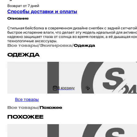
Возврат от 7 дней
Способы доставки и оплаты
Описание
Стильная бейсболка в современном дизайне снепбек с задней сетчатой
быстрое испарение влаги, что делает эту модель идеальной для активн
надежно защищает глаза от солнца во время поездок, а её дышащая ко
технологичные аксессуары.
Все товары
/
Экипировка
/
Одежда
ОДЕЖДА
Рюкзак мотоциклетный с LED поворотниками, стоп-сигналом (360*210*11
руль)
3 554 ₽
В корзину
3 916.86 ₽
Все товары
Все товары
/
Похожее
ПОХОЖЕЕ
Бейсболка универсальная для мотоцикла / скутера / мопеда и другой мо