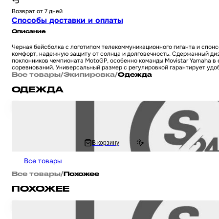
Возврат от 7 дней
Способы доставки и оплаты
Описание
Черная бейсболка с логотипом телекоммуникационного гиганта и спонсо
комфорт, надежную защиту от солнца и долговечность. Сдержанный ди
поклонников чемпионата MotoGP, особенно команды Movistar Yamaha в 
соревнований. Универсальный размер с регулировкой гарантирует удобн
Все товары
/
Экипировка
/
Одежда
ОДЕЖДА
Рюкзак мотоциклетный с LED поворотниками, стоп-сигналом (360*210*11
руль)
3 554 ₽
В корзину
3 916.86 ₽
Все товары
Все товары
/
Похожее
ПОХОЖЕЕ
Бейсболка универсальная для мотоцикла / скутера / мопеда и другой мо