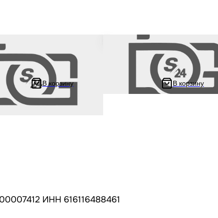
китайский мопед / питбайк /
Сигнал звуковой 12В на китайский
is TTR / Ирбис ТТР 125 кубов
и мотоцикл Irbis TTR / Ирбис ТТР 1
кубов
В корзину
В корзину
211 ₽
85.34 ₽
302.06 ₽
00007412 ИНН 616116488461