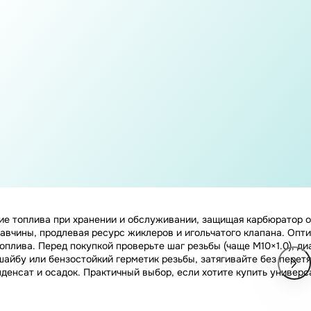
е топлива при хранении и обслуживании, защищая карбюратор о
вчины, продлевая ресурс жиклеров и игольчатого клапана. Опти
 топлива. Перед покупкой проверьте шаг резьбы (чаще M10×1.0), д
йбу или бензостойкий герметик резьбы, затягивайте без перетя
денсат и осадок. Практичный выбор, если хотите купить универс