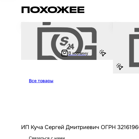
ПОХОЖЕЕ
Руль на китайский питбайк и мотоцикл Irbis
Стартер на 
TTR / Ирбис ТТР 125 кубов с перекладиной
мотоцикл Irb
В корзину
992 ₽
1 965 ₽
1 271.25 ₽
2 5
Все товары
ИП Куча Сергей Дмитриевич ОГРН 3216196
Связаться с нами