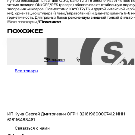
Ручной бензокран "LIPAI" для KAYO/Кайо T2 и T6 обеспечивает четкое
четкие позиции ON/OFF/RES (резерв) обеспечивают стабильную подачу 
засорения жиклеров. Совместим с KAYO T2/T6 и другой китайской карбю
мм), ориентацию штуцера (влево/вправо/вниз) и диаметр шланга 6–8 м
герметичность. Для грязных баков рекомендую внешний тонкий фильтр —
Все товары
/
Похожее
ПОХОЖЕЕ
Уловитель цепи колеса (ловушка) на китайский питбайк / мотоцикл KAYO
719 ₽
В корзину
848.67 ₽
Все товары
ИП Куча Сергей Дмитриевич ОГРН 321619600007412 ИНН
616116488461
Связаться с нами