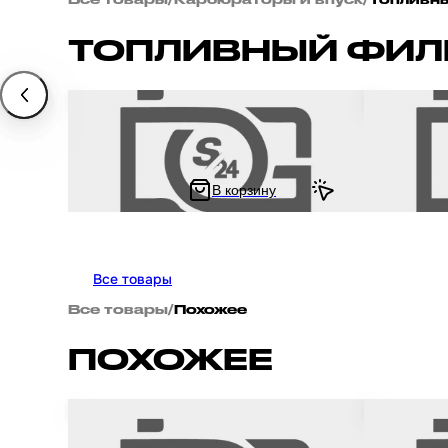
ТОПЛИВНЫЙ ФИЛ
Фильтр топливного насоса на мотоцикл и
Фильтр топ
скутер Yamaha YXM700 YFM550 700
элемент #PF
скутер и пи
универсаль
В корзину
456 ₽
59 ₽
591.16 ₽
75.34 ₽
Все товары
Все товары
/
Похожее
ПОХОЖЕЕ
Бензошланг / шланг топливный на скутер
Бензошланг 