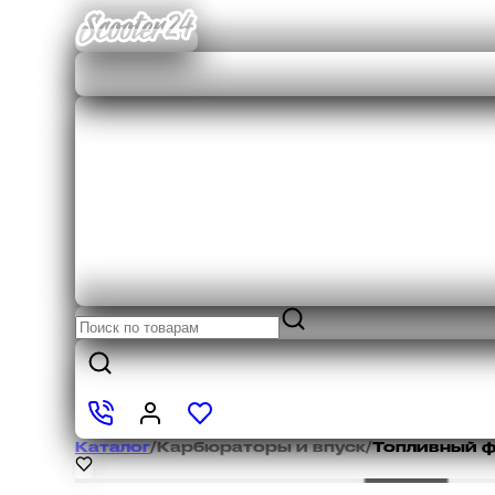
Каталог
/
Карбюраторы и впуск
/
Топливный ф