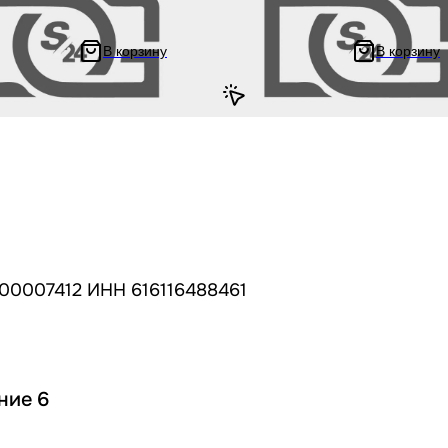
A, YAMAHA, SUZUKI Sepia /
китайский скутер 139QMB GY6 50 
онда Дио, Ямаха Джог 3KJ,
кубов 4*8 мм синий, силикон, L 5 
икон прозрачный, L 20 м
В корзину
В корзину
325.56 ₽
 285.56 ₽
651.11 ₽
00007412 ИНН 616116488461
ние 6