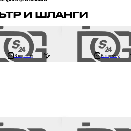
ЬТР И ШЛАНГИ
ливный d7 D35 L71 бумажный
Фильтр топливный для мототехни
21 на мотоцикл эндуро /
универсальный с магнитом, бочон
тбайк / квадроцикл
шланги d6, хомуты, зеленый
ный для мототехники
В корзину
В корзину
69 ₽
95.33 ₽
/ шланг топливный 3,6 мм на
Бензошланг / топливный шланг на