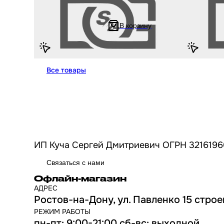
HONDA, YAMAHA, SUZUKI Sepia / Address /
скутер HOND
Хонда Дио, Ямаха Джог 3KJ, Сузуки, 4,8
Address / Х
мм, черный, L 5 м
Сузуки, сил
В корзину
332.78 ₽
1 142.78 ₽
665.56 ₽
2
Все товары
ИП Куча Сергей Дмитриевич ОГРН 3216196
Связаться с нами
Офлайн-магазин
АДРЕС
Ростов-на-Дону, ул. Павленко 15 строе
РЕЖИМ РАБОТЫ
пн-пт: 9:00-21:00 сб-вс: выходной