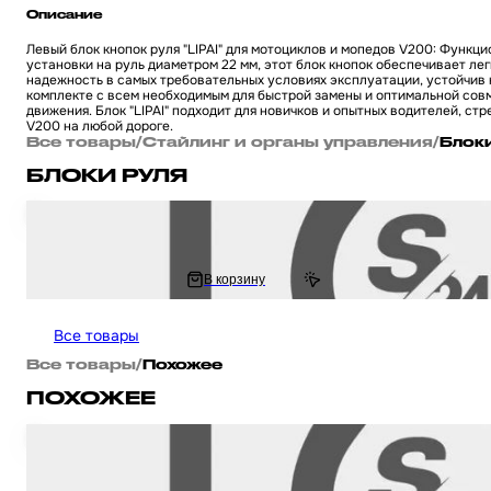
Описание
Левый блок кнопок руля "LIPAI" для мотоциклов и мопедов V200: Функ
установки на руль диаметром 22 мм, этот блок кнопок обеспечивает ле
надежность в самых требовательных условиях эксплуатации, устойчив 
комплекте с всем необходимым для быстрой замены и оптимальной сов
движения. Блок "LIPAI" подходит для новичков и опытных водителей, с
V200 на любой дороге.
Все товары
/
Стайлинг и органы управления
/
Блок
БЛОКИ РУЛЯ
Блок кнопок руля на китайский мотоцикл и питбайк Irbis TTR 125 и ATV / 
414.44 ₽
В корзину
828.89 ₽
Все товары
Все товары
/
Похожее
ПОХОЖЕЕ
Блок кнопок руля в сборе на мотоцикл и мопед Zongshen ZS125J пара кр