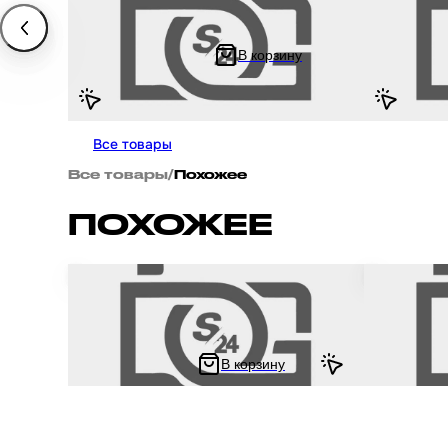
питбайк Irbis TTR 125 и ATV / Ирбис ТТР 125
Хонда Дио /
Квадроцикл YX125 пуск "LIPAI" 4
В корзину
414.44 ₽
277.22 ₽
828.89 ₽
55
Все товары
Все товары
/
Похожее
ПОХОЖЕЕ
Блоки кнопок руля (пара) на мотоцикл и
Блоки кнопо
скутер Suzuki AX100 / Сузуки (черные,
скутер Yama
рычаги, крепление) "XVP"
"KOMATCU"
В корзину
630 ₽
824 ₽
844.39 ₽
1 054.