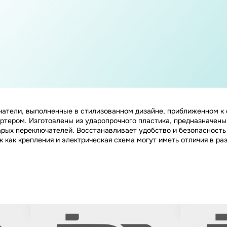
чатели, выполненные в стилизованном дизайне, приближенном к 
ртером. Изготовлены из ударопрочного пластика, предназначены
арых переключателей. Восстанавливает удобство и безопасность
 как крепления и электрическая схема могут иметь отличия в ра
кал #2
Кнопки переключателя в сборе на
Хомуты на ру