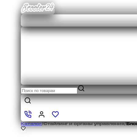
Каталог
/
Стайлинг и органы управления
/
Бло