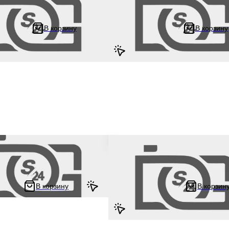
 Такт / Джорно, в сборе (5шт)
d10, D21 "LIPAI" на мотоцикл / моп
скутер / для мототехники универ
В корзину
В корзину
278.33 ₽
4.44 ₽
556.67 ₽
к руля (пара) на мотоцикл и
Блок кнопок руля в сборе на мото
ha YBR 125 / Ямаха ЮБР
мопед Zongshen ZS125J пара креп
руль 22 мм
В корзину
В корзин
797.78 ₽
71 ₽
1 595.56 ₽