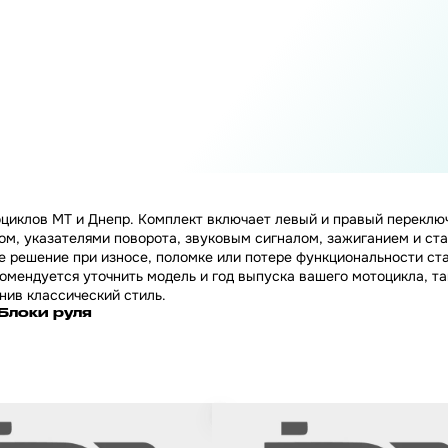
оциклов МТ и Днепр. Комплект включает левый и правый переклю
м, указателями поворота, звуковым сигналом, зажиганием и ста
ое решение при износе, поломке или потере функциональности ст
мендуется уточнить модель и год выпуска вашего мотоцикла, так
нив классический стиль.
Блоки руля
ключателя на скутер HONDA /
Хомуты на руль для крепления зер