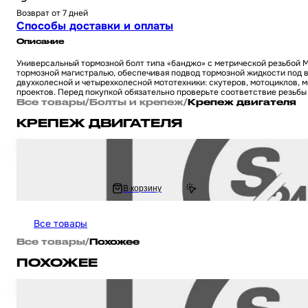
Возврат от 7 дней
Способы доставки и оплаты
Описание
Универсальный тормозной болт типа «банджо» с метрической резьбой 
тормозной магистралью, обеспечивая подвод тормозной жидкости под в
двухколесной и четырехколесной мототехники: скутеров, мотоциклов, м
проектов. Перед покупкой обязательно проверьте соответствие резьбы
Все товары
/
Болты и крепеж
/
Крепеж двигателя
КРЕПЕЖ ДВИГАТЕЛЯ
Шайба стопорная (пластина) ведущей передней звезды на мопед и мот
205.56 ₽
В корзину
411.11 ₽
Все товары
Все товары
/
Похожее
ПОХОЖЕЕ
Шпилька глушителя универсальная M6 L30 "LIPAI" универсальный на мот