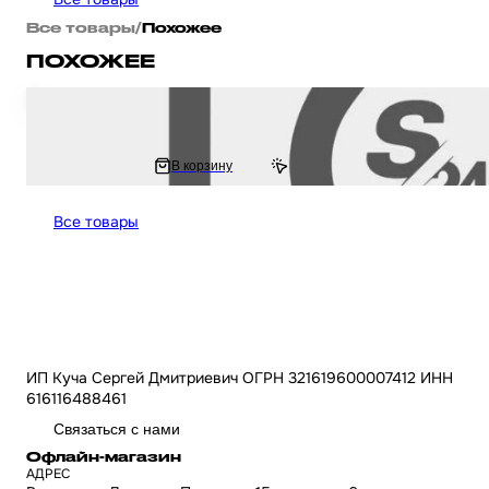
Все товары
/
Похожее
ПОХОЖЕЕ
Датчик холла на мотоцикл / скутер / эндуро Suzuki LET'S / Сузуки "JIAN
198 ₽
В корзину
254.11 ₽
Все товары
ИП Куча Сергей Дмитриевич ОГРН 321619600007412 ИНН
616116488461
Связаться с нами
Офлайн-магазин
АДРЕС