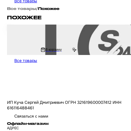
Все товары
Все товары
/
Похожее
ПОХОЖЕЕ
Датчик включенной передачи на мопед Alpha / Альфа Дельта Орион и Ом
#3 #PRO "LIPAI"
162 ₽
В корзину
186.81 ₽
Все товары
ИП Куча Сергей Дмитриевич ОГРН 321619600007412 ИНН
616116488461
Связаться с нами
Офлайн-магазин
АДРЕС