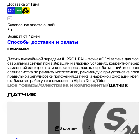
Доставка от 1 дня
Безопасная оплата онлайн
Возврат от 7 дней
Способы доставки и оплаты
Описание
Датчик включённой передачи #1 PRO LIPAI — точная OEM‑замена для моп
стабильный сигнал при вибрациях и влажных условиях, корректно пере
усиленной электро‑части снижает риск ложных срабатываний, возвращ
специалистка по ремонту мототехники, рекомендую при установке прове
правильной регулировке положения датчика и надёжной фиксации крепё
стабильную работу трансмиссии на Alpha/Delta/Orion.
Все товары
/
Электрика и компоненты
/
Датчик
ДАТЧИК
Датчики давления в шинах на 2 колеса #2 солнечная панель "LIPAI" уни
другую технику
3 036 ₽
В корзину
3 630.85 ₽