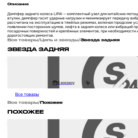
Описание
Демпфер заднего колеса LIPAI — комплектный узел для китайских мотоц
втулки, демпфер гасит ударные нагрузки и минимизирует передачу виб
рассчитана на эксплуатацию в тяжёлых режимах, включая городские ус
появлении посторонних шумов, люфта в заднем колесе или вибраций пр
посадочных поверхностей и крепёжных элементов, при необходимости и
дорогостоящих ремонтов.
Все товары
/
Цепь и звезды
/
Звезда задняя
ЗВЕЗДА ЗАДНЯЯ
Звезда трансмиссии на мопед и мотоцикл Omaks Motors Wind CG / CB 125 
- 46
605.56 ₽
В корзину
1 211.11 ₽
Все товары
Все товары
/
Похожее
ПОХОЖЕЕ
Демпфер заднего колеса на китайский мотоцикл Zongshen ZS125J "KOM