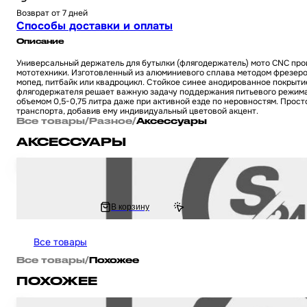
Возврат от 7 дней
Способы доставки и оплаты
Описание
Универсальный держатель для бутылки (флягодержатель) мото CNC прои
мототехники. Изготовленный из алюминиевого сплава методом фрезеро
мопед, питбайк или квадроцикл. Стойкое синее анодированное покрыти
флягодержателя решает важную задачу поддержания питьевого режима 
объемом 0,5-0,75 литра даже при активной езде по неровностям. Прос
транспорта, добавив ему индивидуальный цветовой акцент.
Все товары
/
Разное
/
Аксессуары
АКСЕССУАРЫ
Ключ замка зажигания (заготовка) на мотоцикл и скутер Suzuki / Сузуки (
234 ₽
В корзину
285.61 ₽
Все товары
Все товары
/
Похожее
ПОХОЖЕЕ