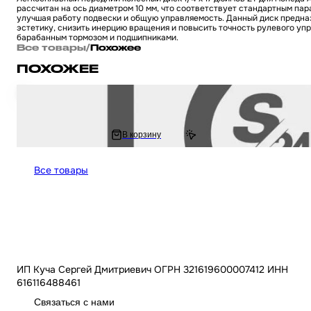
рассчитан на ось диаметром 10 мм, что соответствует стандартным п
улучшая работу подвески и общую управляемость. Данный диск предназ
эстетику, снизить инерцию вращения и повысить точность рулевого уп
барабанным тормозом и подшипниками.
Все товары
/
Похожее
ПОХОЖЕЕ
Диск колеса задний 1,6 * 17, барабан, легкосплавный на мопед и мотоцикл
4 734 ₽
В корзину
5 641.1 ₽
Все товары
ИП Куча Сергей Дмитриевич ОГРН 321619600007412 ИНН
616116488461
Связаться с нами