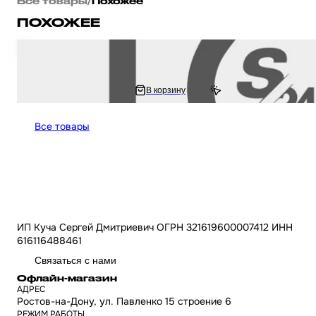
Все товары
/
Похожее
ПОХОЖЕЕ
Диск тормозной (тюнинг) на скутер Honda Dio AF - 18 / 27 / 34 ZX толст
1 154.44 ₽
В корзину
2 308.89 ₽
Все товары
ИП Куча Сергей Дмитриевич ОГРН 321619600007412 ИНН
616116488461
Связаться с нами
Офлайн-магазин
АДРЕС
Ростов-на-Дону, ул. Павленко 15 строение 6
РЕЖИМ РАБОТЫ