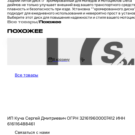
Задний литой диск 17" хромированный для мопедов и мотоциклов Delta *
дюймов не только улучшает внешний вид вашего транспортного средств
плавность и безопасность при езде. Установка **хромированного диска
подходит для ежедневного использования и невероятно прост в устано
Выберите этот диск для повышения надежности и стиля вашего мотоцикл
Все товары
/
Похожее
ПОХОЖЕЕ
Диск задний (колесо) 17 " дюймов - 1.60 на мопед и мотоцикл Delta / Дел
4 767 ₽
В корзину
6 719.6 ₽
Все товары
ИП Куча Сергей Дмитриевич ОГРН 321619600007412 ИНН
616116488461
Связаться с нами