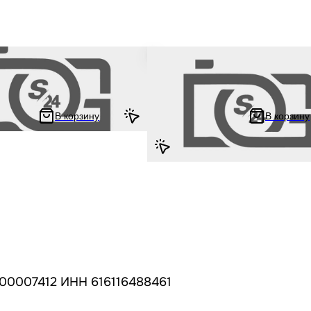
лки на мопед и мотоцикл Alpha
Крепление дуги комплект на мопе
фа Орион Дельта с двигателем
мотоцикл Alpha Delta / Альфа Ори
MH 152FMH 50 - 125 кубов 25-
Дельта с двигателем 139FMB 147
"LIPAI"
152FMH 50 - 125 кубов "LIPAI"
В корзину
В корзину
580.56 ₽
1.11 ₽
1 161.11 ₽
00007412 ИНН 616116488461