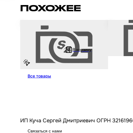
ПОХОЖЕЕ
Крепление фары на мопед и мотоцикл
Сальники ви
Alpha Delta / Альфа Орион Дельта с
Delta / Аль
двигателем 139FMB 147FMH 152FMH 50 -
139FMB 147F
125 кубов хром "LIPAI"
35-10.5 2шт 
В корзину
541.67 ₽
205.56 ₽
1 083.33 ₽
41
Все товары
ИП Куча Сергей Дмитриевич ОГРН 3216196
Связаться с нами