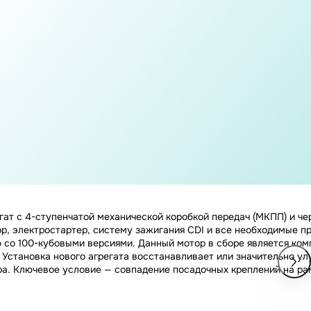
регат с 4-ступенчатой механической коробкой передач (МКПП) и 
, электростартер, систему зажигания CDI и все необходимые пр
ю со 100-кубовыми версиями. Данный мотор в сборе является ко
. Установка нового агрегата восстанавливает или значительно у
ра. Ключевое условие — совпадение посадочных креплений на ра