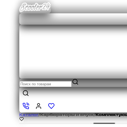
Каталог
/
Карбюраторы и впуск
/
Комплектую