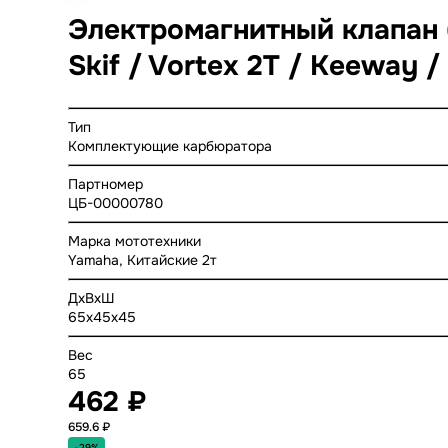
Электромагнитный клапан (
Skif / Vortex 2T / Keeway 
Тип
Комплектующие карбюратора
Партномер
ЦБ-00000780
Марка мототехники
Yamaha, Китайские 2т
ДхВхШ
65x45x45
Вес
65
462 ₽
659.6 ₽
-29%