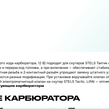
того хода карбюратора, 12 В) подходит для скутеров STELS Такт
 и перерасход топлива, а при включении — обеспечивает стабильн
тная резьба и 2‑контактный разъём упрощают замену штатного уз
ются разные модификации. При установке вкручивайте клапан от 
 электромагнитный клапан на скутер STELS Tactic, LIPAI — опти
тующие карбюратора
 КАРБЮРАТОРА