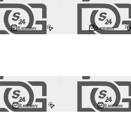
ан карбюратора на мотоцикл и
Кольцо уплотнительное прокладки
ha JOG 3KJ "BEEZMOTO" Ямаха
карбюратора на китайский 4T мот
скутер GY6 50 кубов (наружн 35.8
"BTM"
В корзину
В корзину
5 ₽
 ₽
5.67 ₽
итный клапан на китайский
Электроклапан карбюратора на мо
опед 139QMB 152QMI 157QMJ
мопед Yamaha JOG 3KJ "BEEZMOT
0 кубов
Джог
В корзину
В корзину
402 ₽
1 ₽
483.2 ₽