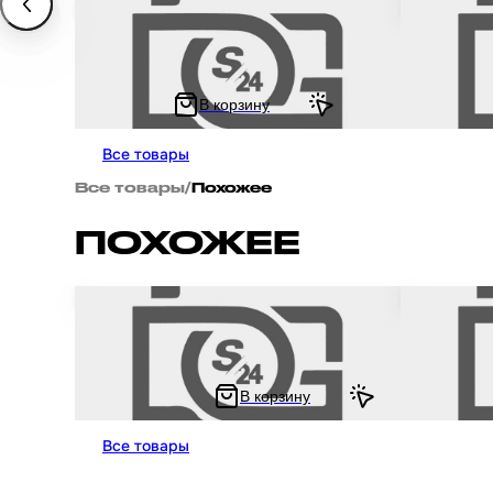
Кольцо уплотнительное прокладки
Электроклап
карбюратора на китайский 4T мотоцикл и
мопед Yama
скутер GY6 125 / 150 кубов (наружный 36
Джог
мм) "BTM"
В корзину
5 ₽
402 ₽
5.91 ₽
483.2
Все товары
Все товары
/
Похожее
ПОХОЖЕЕ
Электроклапан карбюратора на мотоцикл и
Электромагн
мопед Yamaha JOG 5BM, 4JP (D-21, h-20,
скутер / м
под китайский карбюратор) "KOMATCU"
GY6 80 - 15
Ямаха Джог
В корзину
569 ₽
380 ₽
725.48 ₽
478.0
Все товары