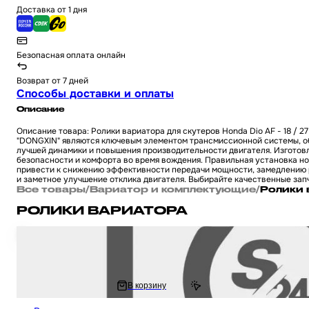
Доставка от 1 дня
Безопасная оплата онлайн
Возврат от 7 дней
Способы доставки и оплаты
Описание
Описание товара: Ролики вариатора для скутеров Honda Dio AF - 18 / 27 
"DONGXIN" являются ключевым элементом трансмиссионной системы, об
лучшей динамики и повышения производительности двигателя. Изготовл
безопасности и комфорта во время вождения. Правильная установка н
привести к снижению эффективности передачи мощности, замедлению р
и заметное улучшение отклика двигателя. Выбирайте качественные зап
Все товары
/
Вариатор и комплектующие
/
Ролики 
РОЛИКИ ВАРИАТОРА
Ролики вариатора (D - форма) тюнинг на скутер Suzuki Lets / Verde / 2 
Сепиа AD 17 - 12 8.5g "LIPAI"
313.33 ₽
В корзину
626.67 ₽