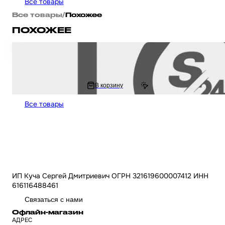
Все товары
Все товары
/
Похожее
ПОХОЖЕЕ
Ролики вариатора на скутер Honda Dio AF - 18 / 27 / Giorno толстый вал 
грамм "DONGXIN"
272.22 ₽
В корзину
544.44 ₽
Все товары
ИП Куча Сергей Дмитриевич ОГРН 321619600007412 ИНН
616116488461
Связаться с нами
Офлайн-магазин
АДРЕС