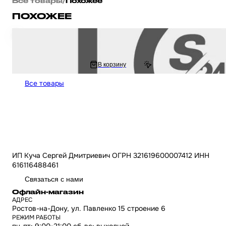
Все товары
/
Похожее
ПОХОЖЕЕ
Сиденье на мопед Альфа Дельта Орион / Delta пассажира пластиковая о
866.67 ₽
В корзину
1 733.33 ₽
Все товары
ИП Куча Сергей Дмитриевич ОГРН 321619600007412 ИНН
616116488461
Связаться с нами
Офлайн-магазин
АДРЕС
Ростов-на-Дону, ул. Павленко 15 строение 6
РЕЖИМ РАБОТЫ
пн-пт: 9:00-21:00 сб-вс: выходной