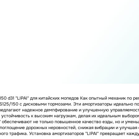
150 d31 "LIPAI" для китайских мопедов Как опытный механик по р
S125/150 с дисковыми тормозами. Эти амортизаторы идеально п
" предлагают надежное демпфирование и улучшенную управляемос
устойчивость к высоким нагрузкам, делая их идеальным выбором 
AI" обеспечивают не только повышенное качество езды, но и уме
поглощение дорожных неровностей, снижая вибрации и улучшая с
ного трафика. Установка амортизаторов "LIPAI" превращает кажд