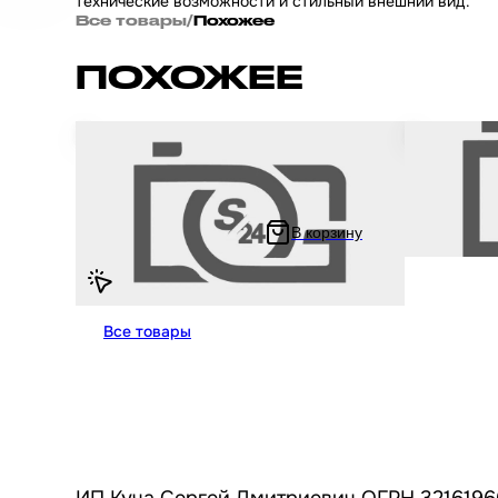
технические возможности и стильный внешний вид.
Все товары
/
Похожее
ПОХОЖЕЕ
Амортизаторы передние на мопед (перья)
Амортизатор
WIND d27 "LIPAI" для китайских скутеров с
STORM VICTO
двигателем 139QMB и 157QMJ объемом 50
скутеров с
- 150 кубиков
объемом 50 
В корзину
2 677.22 ₽
3 553 ₽
5 354.44 ₽
0 
Все товары
ИП Куча Сергей Дмитриевич ОГРН 3216196