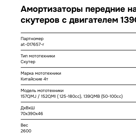
Амортизаторы передние на 
скутеров с двигателем 13
Партномер
at-017657-r
Тип мототехники
Скутер
Марка мототехники
Китайские 4т
Модель мототехники
157QMJ / 152QMI ( 125-180cc), 139QMB (50-100cc)
ДхВхШ
70x390x46
Вес
2600