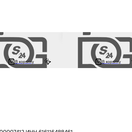
ы передние на мопед (перья)
Антиблокировочная тормозная си
RY d30 "LIPAI" для китайских
(ABS) GY6 50/150 "LIPAI" для кита
 двигателем 139QMB и 157QMJ
скутеров с двигателем 139QMB и
- 150 кубиков
объемом 50 - 150 кубиков
В корзину
В корзину
390 ₽
₽
780 ₽
00007412 ИНН 616116488461