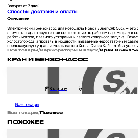
Возврат от 7 дней
Способы доставки и оплаты
Описание
Электрический бензонасос для мотоцикла Honda Super Cub 50сс — это 
элемента, гарантируя точное соответствие по рабочим параметрам и с
работы мотора, плавного ускорения и легкого холодного запуска. Кач
холостого хода и провалы в мощности, вызванные недостаточным давле
предсказуемую управляемость вашего Хонда Супер Каб в любых услови
Все товары
/
Карбюраторы и впуск
/
Кран и бензо-
КРАН И БЕНЗО-НАСОС
Кран топливный ручной на китайский квадроцикл ATV подвесной, одно кр
312 ₽
В корзину
360.37 ₽
Все товары
Все товары
/
Похожее
ПОХОЖЕЕ
Бензонасос электрический на скутер Yamaha JOG SA36J VINO SA26J GE