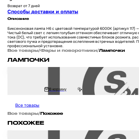
Возврат от 7 дней
Способы доставки и оплаты
Описание
Биксеноновая лампа H6 с цветовой температурой 6000K (артикул 117) 
Чистый белый свет с легким голубым оттенком обеспечивает отличную 
тока (DC), что требует использования совместимых блоков розжига, р
светового пучка и предотвращения ослепления встречных водителей. П
профессиональной установке.
Все товары
/
Фары и поворотники
/
Лампочки
ЛАМПОЧКИ
Лампа фары диодная для мототехники универсальная T5 (пара) (синяя, 1
100 ₽
В корзину
119.55 ₽
Все товары
Все товары
/
Похожее
ПОХОЖЕЕ
Биксенон для мотоцикла / скутера / мопеда, для мототехники H6 DC 800