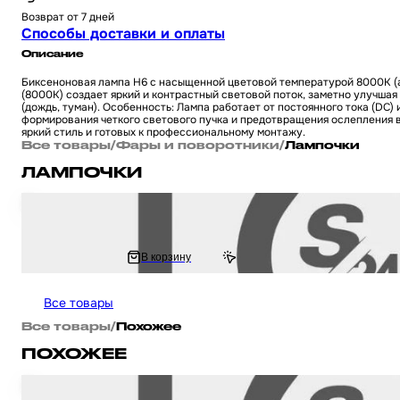
Возврат от 7 дней
Способы доставки и оплаты
Описание
Биксеноновая лампа H6 с насыщенной цветовой температурой 8000К (ар
(8000К) создает яркий и контрастный световой поток, заметно улучшая
(дождь, туман). Особенность: Лампа работает от постоянного тока (DC
формирования четкого светового пучка и предотвращения ослепления вс
яркий стиль и готовых к профессиональному монтажу.
Все товары
/
Фары и поворотники
/
Лампочки
ЛАМПОЧКИ
Лампа фары диодная для мототехники универсальная T5 (пара) (синяя, 1
100 ₽
В корзину
119.55 ₽
Все товары
Все товары
/
Похожее
ПОХОЖЕЕ
Биксенон для мотоцикла / скутера / мопеда, для мототехники H6 AC 8000