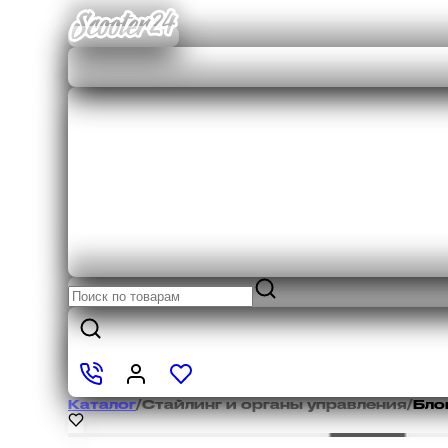
Каталог
/
Стайлинг и органы управления
/
Бло