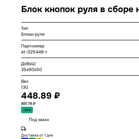
Блок кнопок руля в сборе 
Тип
Блоки руля
Партномер
at-025448-r
ДхВхШ
35x90x50
Вес
130
448.89 ₽
897.78 ₽
-50%
Под заказ
Доставка от 1 дня