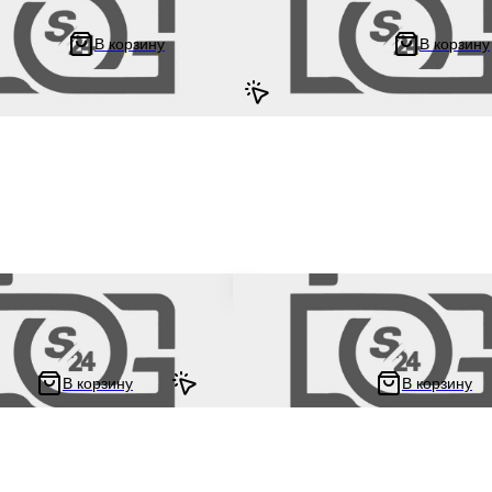
скутер / для мототехники универ
В корзину
В корзину
278.33 ₽
4.44 ₽
556.67 ₽
 руля в сборе на мотоцикл и
Блок кнопок руля в сборе на мопе
hen F5 с двиг-стопом пара
мотоцикл Delta / Дельта с двигат
а руль 22 мм
152FMI пара "LIPAI"
В корзину
В корзину
849 ₽
 ₽
1 172.45 ₽