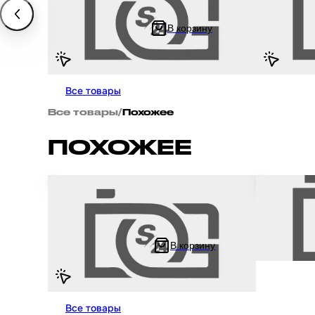
Квадроцикл YX125 пуск "LIPAI" 4
В корзину
414.44 ₽
277.22 ₽
828.89 ₽
55
Все товары
Все товары
/
Похожее
ПОХОЖЕЕ
Блок кнопок руля в сборе на мотоцикл и
Блок кнопок
мопед Zongshen ZS125J пара крепление на
мопед Zongs
руль 22 мм
крепление н
В корзину
797.78 ₽
670 ₽
1 595.56 ₽
1 340
Все товары