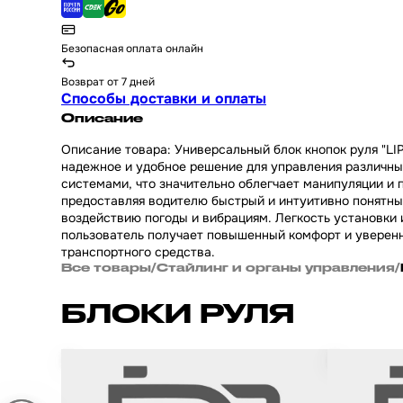
Безопасная оплата онлайн
Возврат от 7 дней
Способы доставки и оплаты
Описание
Описание товара: Универсальный блок кнопок руля "LIP
надежное и удобное решение для управления различны
системами, что значительно облегчает манипуляции и 
предоставляя водителю быстрый и интуитивно понятный
воздействию погоды и вибрациям. Легкость установки
пользователь получает повышенный комфорт и уверенно
транспортного средства.
Все товары
/
Стайлинг и органы управления
/
БЛОКИ РУЛЯ
Блок кнопок руля на китайский мотоцикл и
Кнопки пере
питбайк Irbis TTR 125 и ATV / Ирбис ТТР 125
Хонда Дио /