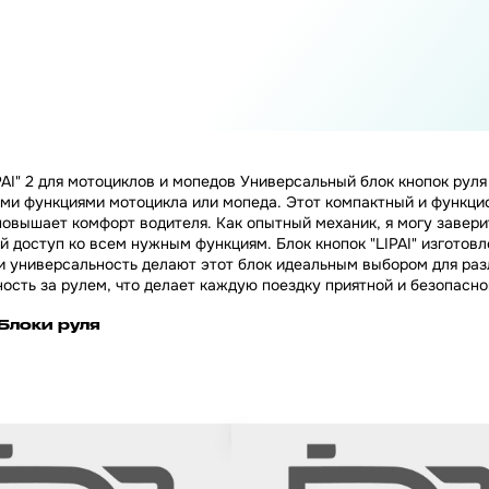
AI" 2 для мотоциклов и мопедов Универсальный блок кнопок руля 
ми функциями мотоцикла или мопеда. Этот компактный и функцио
повышает комфорт водителя. Как опытный механик, я могу завери
 доступ ко всем нужным функциям. Блок кнопок "LIPAI" изготовл
 и универсальность делают этот блок идеальным выбором для ра
сть за рулем, что делает каждую поездку приятной и безопасно
Блоки руля
ключателя на скутер HONDA /
Хомуты на руль для крепления зер
 Такт / Джорно, в сборе (5шт)
d10, D21 "LIPAI" на мотоцикл / моп