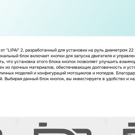
от "LIPAI" 2, разработанный для установки на руль диаметром 22
нальный блок включает кнопки для запуска двигателя и управл
ть, что установка этого блока кнопок позволяет улучшить взаим
ен из прочных материалов, обеспечивающих долговечность и усто
зличных моделей и конфигураций мотоциклов и мопедов. Благода
й. Выбирая данный блок кнопок, вы инвестируете в удобство и н
кал #2
Кнопки переключателя в сборе на
Хомуты на ру
ед и
китайский скутер GY6
D22 "LIPAI" н