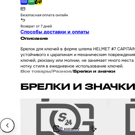
Безопасная оплата онлайн
Возврат от 7 дней
Способы доставки и оплаты
Описание
Брелок для ключей в форме шлема HELMET #7 CAPITAIN
устойчивого к царапинам и механическим повреждения
ключей, рюкзаку или молнии, не занимает много места
нотку стиля в ежедневное использование ключей.
Все товары
/
Разное
/
Брелки и значки
БРЕЛКИ И ЗНАЧК
Брелок для ключей на мотоцикл и скутер в
Брелок для 
форме шлема HELMET #54
форме шлем
В корзину
210 ₽
210 ₽
420 ₽
420 ₽