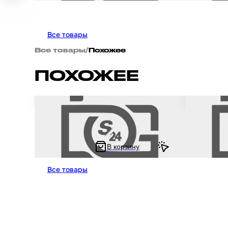
Все товары
Все товары
/
Похожее
ПОХОЖЕЕ
Брелок для ключей на мотоцикл и скутер в
Брелок для 
форме шлема HELMET #1
форме шлем
В корзину
125 ₽
210 ₽
150.72 ₽
420 ₽
Все товары