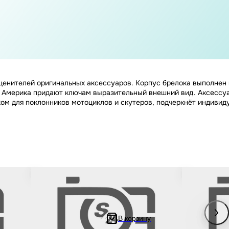
енителей оригинальных аксессуаров. Корпус брелока выполнен и
 Америка придают ключам выразительный внешний вид. Аксессуар
ком для поклонников мотоциклов и скутеров, подчеркнёт индивид
тоцикла
Брелок и шнур на ключи мотоцикла KTM /
Шнурок для 
арабин
КТМ "SALO" (каучук, красный)
карабин #18 (
скутер и пит
В корзину
208.33 ₽
238.89 ₽
416.67 ₽
477