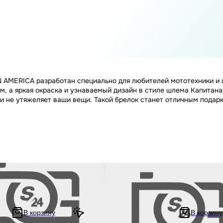
 AMERICA разработан специально для любителей мототехники и ц
м, а яркая окраска и узнаваемый дизайн в стиле шлема Капитана
 и не утяжеляет ваши вещи. Такой брелок станет отличным подар
И
ключей на мотоцикл и скутер в
Шнурок для ключей брелок для мо
а HELMET #42
с карабином 500 мм, железный к
#12 плотный (THE DOCTOR)
В корзину
В корзину
252.78 ₽
505.56 ₽