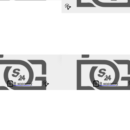
ключей на мотоцикл и скутер в
Брелок для ключей на мотоцикл и 
а HELMET #8
форме шлема HELMET #9
В корзину
В корзину
210 ₽
420 ₽