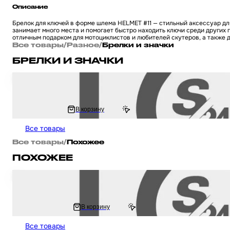
Описание
Брелок для ключей в форме шлема HELMET #11 — стильный аксессуар для
занимает много места и помогает быстро находить ключи среди других
отличным подарком для мотоциклистов и любителей скутеров, а также 
Все товары
/
Разное
/
Брелки и значки
БРЕЛКИ И ЗНАЧКИ
Брелок для ключей на мотоцикл и скутер в форме шлема HELMET #54
210 ₽
В корзину
420 ₽
Все товары
Все товары
/
Похожее
ПОХОЖЕЕ
Брелок для ключей на мотоцикл и скутер в форме шлема HELMET #1
125 ₽
В корзину
150.72 ₽
Все товары