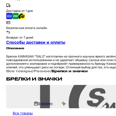
Доставка от 1 дня
Безопасная оплата онлайн
Возврат от 7 дней
Способы доставки и оплаты
Описание
Брелок KAWASAKI "SALO" изготовлен из прочного каучука яркого зелёно
повседневном использовании и не царапает обшивку салона или пласти
дополнением к экипировке и подчёркнёт приверженность бренду Kawasa
ключей, что уменьшает риск их потери. Отличный выбор для тех, кто ищ
Все товары
/
Разное
/
Брелки и значки
БРЕЛКИ И ЗНАЧКИ
Брелок для ключей на мотоцикл и скутер в форме шлема HELMET #54
210 ₽
В корзину
420 ₽
Все товары