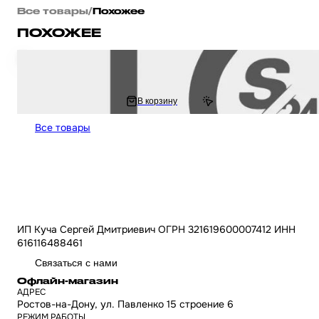
Все товары
/
Похожее
ПОХОЖЕЕ
Брелок и шнур на ключи мотоцикла KAWASAKI / Кавасаки "SALO" (каучук
202.22 ₽
В корзину
404.44 ₽
Все товары
ИП Куча Сергей Дмитриевич ОГРН 321619600007412 ИНН
616116488461
Связаться с нами
Офлайн-магазин
АДРЕС
Ростов-на-Дону, ул. Павленко 15 строение 6
РЕЖИМ РАБОТЫ