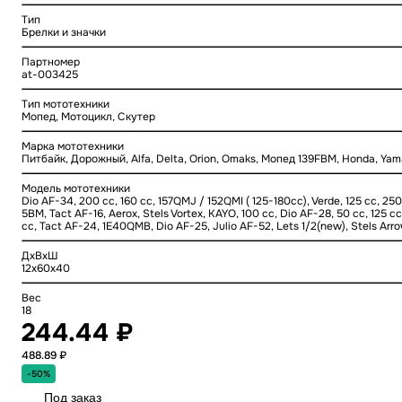
Тип
Брелки и значки
Партномер
at-003425
Тип мототехники
Мопед, Мотоцикл, Скутер
Марка мототехники
Питбайк, Дорожный, Alfa, Delta, Orion, Omaks, Мопед 139FBM, Honda, Ya
Модель мототехники
Dio AF-34, 200 cc, 160 cc, 157QMJ / 152QMI ( 125-180cc), Verde, 125 cc, 250 c
5BM, Tact AF-16, Aerox, Stels Vortex, KAYO, 100 cc, Dio AF-28, 50 cc, 125 cc
cc, Tact AF-24, 1E40QMB, Dio AF-25, Julio AF-52, Lets 1/2(new), Stels Arro
ДхВхШ
12x60x40
Вес
18
244.44 ₽
488.89 ₽
-50%
Под заказ