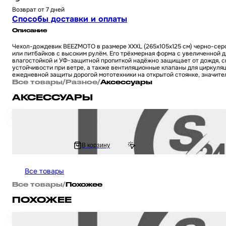
Возврат от 7 дней
Способы доставки и оплаты
Описание
Чехол-дождевик BEEZMOTO в размере XXXL (265x105x125 см) черно-серо
или питбайков с высоким рулём. Его трёхмерная форма с увеличенной д
влагостойкой и УФ-защитной пропиткой надёжно защищает от дождя, сн
устойчивости при ветре, а также вентиляционные клапаны для циркуля
ежедневной защиты дорогой мототехники на открытой стоянке, значите
Все товары
/
Разное
/
Аксессуары
АКСЕССУАРЫ
Ключ замка зажигания (заготовка) на мотоцикл и скутер Suzuki / Сузуки (
234 ₽
В корзину
285.61 ₽
Все товары
Все товары
/
Похожее
ПОХОЖЕЕ
Чехол дождевик для мотоцикла, скутера мопеда / питбайка универсаль