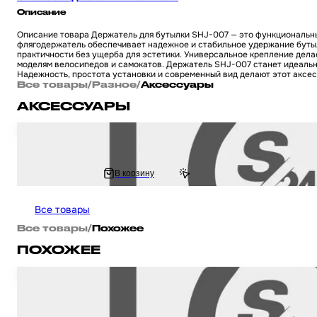
Описание
Описание товара Держатель для бутылки SHJ-007 — это функциональны
флягодержатель обеспечивает надежное и стабильное удержание бутылк
практичности без ущерба для эстетики. Универсальное крепление дела
моделям велосипедов и самокатов. Держатель SHJ-007 станет идеальны
Надежность, простота установки и современный вид делают этот аксе
Все товары
/
Разное
/
Аксессуары
АКСЕССУАРЫ
Ключ замка зажигания (заготовка) на мотоцикл и скутер Suzuki / Сузуки (
234 ₽
В корзину
285.61 ₽
Все товары
Все товары
/
Похожее
ПОХОЖЕЕ
Держатель для бутылки, флягодержатель, для велосипеда, самоката, э
(серебристый) #SHJ-001