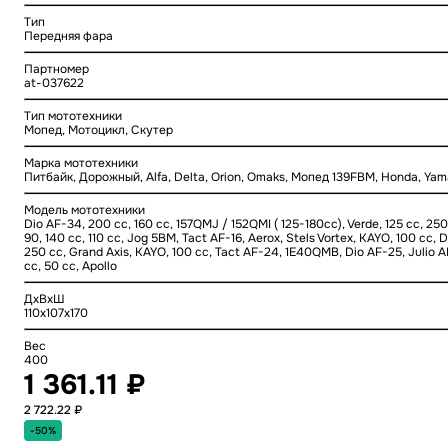
Тип
Передняя фара
Партномер
at-037622
Тип мототехники
Мопед, Мотоцикл, Скутер
Марка мототехники
Питбайк, Дорожный, Alfa, Delta, Orion, Omaks, Мопед 139FBM, Honda, Ya
Модель мототехники
Dio AF-34, 200 cc, 160 cc, 157QMJ / 152QMI ( 125-180cc), Verde, 125 cc, 250 c
90, 140 cc, 110 cc, Jog 5BM, Tact AF-16, Aerox, Stels Vortex, KAYO, 100 cc, 
250 cc, Grand Axis, KAYO, 100 cc, Tact AF-24, 1E40QMB, Dio AF-25, Julio AF
cc, 50 cc, Apollo
ДхВхШ
110x107x170
Вес
400
1 361.11 ₽
2 722.22 ₽
-50%