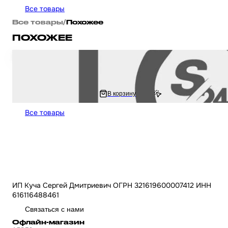
Все товары
Все товары
/
Похожее
ПОХОЖЕЕ
Фара мото диодная прямоугольная 168*107 H4 IP67 белый/желтый габари
квадроцикл универсальная
1 482.22 ₽
В корзину
2 964.44 ₽
Все товары
ИП Куча Сергей Дмитриевич ОГРН 321619600007412 ИНН
616116488461
Связаться с нами
Офлайн-магазин