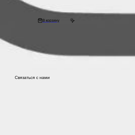
Гайка шпильки цилиндра поршневой группы ЦПГ на мопед Alpha / Delta 
* 17 мм Альфа и Дельта
25 ₽
В корзину
35.6 ₽
ИП Куча Сергей Дмитриевич ОГРН 321619600007412 ИНН
616116488461
Связаться с нами
Офлайн-магазин
АДРЕС
Ростов-на-Дону, ул. Павленко 15 строение 6
РЕЖИМ РАБОТЫ
пн-пт: 9:00-21:00 сб-вс: выходной
Контакты для связи
ТЕХПОДДЕРЖКА
+7 (918) 852-24-24
МЕНЕДЖЕР МАГАЗИНА
+7 (918) 852-24-24