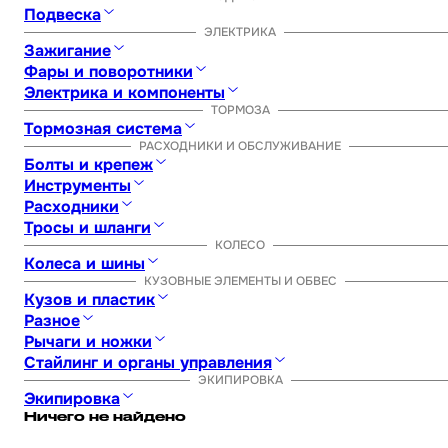
Подвеска
Амортизатор задний
Амортизаторы передние (перья)
ЭЛЕКТРИКА
К
Зажигание
Блок управления
Генератор
Катушка зажигания
Коммут
Фары и поворотники
Габариты и другое
Комплектующие для оптики
Лампоч
Электрика и компоненты
Аккумулятор (АКБ)
Датчик
ТОРМОЗА
Комплектущие для электрик
Тормозная система
Комплектующие для тормозов
РАСХОДНИКИ И ОБСЛУЖИВАНИЕ
Ремкомплект тормозов
Болты и крепеж
Крепеж двигателя
Крепеж кузова
Инструменты
Для настройки
Для очистки
Инструмент универсальны
Расходники
Аккумулятор (АКБ)
Лампочки
Масло
Масляный фильтр
П
Тросы и шланги
Шланг тормоза
Трос газа
Трос спидометра
КОЛЕСО
Трос сцепле
Колеса и шины
Аксессуары для колес
КУЗОВНЫЕ ЭЛЕМЕНТЫ И ОБВЕС
Диски
Камеры и муссы
Шины
Кузов и пластик
Бензобак
Другие элементы
Крышка бака
Передняя фар
Разное
Аксессуары
Брелки и значки
Кофры
Велозапчасти
Рычаги и ножки
Боковые лапки
Лапка переключения передач КПП
Лапк
Стайлинг и органы управления
Блоки руля
Болты и заглушки
ЭКИПИРОВКА
Демпферы руля
Грипсы
Кр
Экипировка
Наколенники и налокотники
Очки и маски
Одежда
Перч
Ничего не найдено