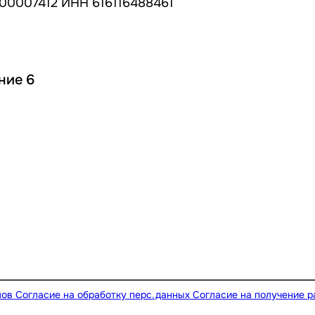
00007412 ИНН 616116488461
ние 6
лов
Согласие на обработку перс.данных
Согласие на получение 