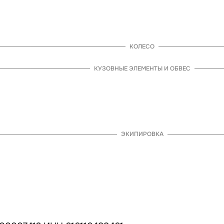
альный
Съемник
льтр
Прокладки двигателя
Сальники
Свеча зажигания
Топл
цепления
Трос тормоза
КОЛЕСО
ны
КУЗОВНЫЕ ЭЛЕМЕНТЫ И ОБВЕС
 фара
Пластик
Подсветка
Поворотники
Рама
Сиденье и чех
П
Лапка заднего тормоза
Ножка кикстартера
Подножка сто
псы
Крепление руля
Крышки тормозов (ГТЦ)
ЭКИПИРОВКА
Пластик
Ручка
а
Перчатки
Шлем
Защита тела