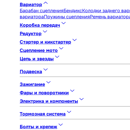
Вариатор
Барабан сцепления
Бендикс
Колодки заднего ва
вариатора
Пружины сцепления
Ремень вариатор
Коробка передач
Комплектующие КПП
Коробка передач (КПП) в с
Редуктор
Редуктор в сборе
Вал редуктора
Стартер и кикстартер
Бендикс
Ножка кикстартера
Обгонная муфта
Стар
Сцепление мото
Диски сцепления
Корзина сцепления
Сцепление 
Цепь и звезды
Цепь
Комплекты цепи и звезд
Ловушки и натяжит
Подвеска
Амортизатор задний
Амортизаторы передние (пе
Зажигание
Блок управления
Генератор
Катушка зажигания
К
Фары и поворотники
Габариты и другое
Комплектующие для оптики
Ла
Электрика и компоненты
Аккумулятор (АКБ)
Датчик
Комплектущие для эле
Тормозная система
Комплектующие для тормозов
Ремкомплект торм
Болты и крепеж