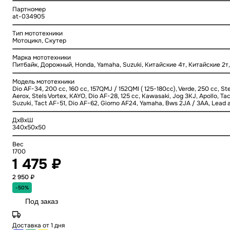
Партномер
at-034905
Тип мототехники
Мотоцикл, Скутер
Марка мототехники
Питбайк, Дорожный, Honda, Yamaha, Suzuki, Китайские 4т, Китайские 2т
Модель мототехники
Dio AF-34, 200 cc, 160 cc, 157QMJ / 152QMI ( 125-180cc), Verde, 250 cc, Stel
Aerox, Stels Vortex, KAYO, Dio AF-28, 125 cc, Kawasaki, Jog 3KJ, Apollo, T
Suzuki, Tact AF-51, Dio AF-62, Giorno AF24, Yamaha, Bws 2JA / 3AA, Lead a
ДхВхШ
340x50x50
Вес
1700
1 475 ₽
2 950 ₽
-50%
Под заказ
Доставка от 1 дня