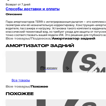
Возврат от 7 дней
Способы доставки и оплаты
Описание
Пара амортизаторов TERRI с интегрированным рычагом — это комплексн
геометрии или её незначительную корректировку. Конструкция «аморти
водителя, пассажира и нагрузку. Установка такого комплекта кардина
классический тюнинговый вид, но требует ухода для защиты от потускн
точно соответствовать вашей модели ИЖ. Это решение для глубокого в
Все товары
/
Подвеска
/
Амортизатор задний
АМОРТИЗАТОР ЗАДНИЙ
Амортизатор на китайский 4Т мотоцикл / скутер GY6, HONDA DIO / Хонд
1 409 ₽
В корзину
1 640.83 ₽
Все товары
Все товары
/
Похожее
ПОХОЖЕЕ
Амортизаторы (пара) на мотоцикл ИЖ 320 мм, регулируемые, без рычага