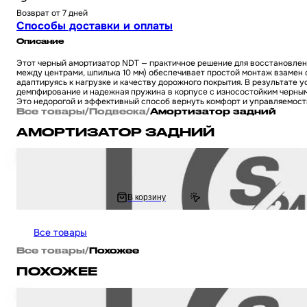
Возврат от 7 дней
Способы доставки и оплаты
Описание
Этот черный амортизатор NDT — практичное решение для восстановлени
между центрами, шпилька 10 мм) обеспечивает простой монтаж взамен с
адаптируясь к нагрузке и качеству дорожного покрытия. В результате 
демпфирование и надежная пружина в корпусе с износостойким черным
Это недорогой и эффективный способ вернуть комфорт и управляемост
Все товары
/
Подвеска
/
Амортизатор задний
АМОРТИЗАТОР ЗАДНИЙ
Амортизатор на китайский 4Т мотоцикл / скутер GY6, HONDA DIO / Хонд
1 409 ₽
В корзину
1 640.83 ₽
Все товары
Все товары
/
Похожее
ПОХОЖЕЕ
Амортизатор на китайский 4Т мотоцикл / скутер GY6, HONDA DIO / Хон