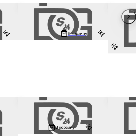
da Dio
Амортизатор на китайский 4Т мотоцикл /
Амортизатор 
MB /
скутер GY6, HONDA DIO / Хонда Дио 250
скутер GY6, 
сный
мм, регулируемый (черный-серый) "NDT"
мм, регулиру
В корзину
1 272 ₽
1 353 ₽
1 447.59 ₽
1 740
оцикл /
Амортизатор на китайский 4Т мотоцикл /
Амортизатор 
ио 315
скутер GY6, HONDA DIO / Хонда Дио 290
скутер GY6, 
мм, стандартный (красный) NDT
мм, стандарт
В корзину
1 141 ₽
1 141 ₽
0 ₽
1 493.1