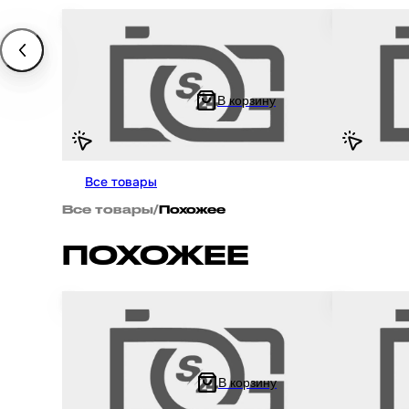
Амортизатор на китайский 4Т мотоцикл /
Амортизатор
скутер GY6, HONDA DIO / Хонда Дио 310
/ Альфа Дел
мм, регулируемый (черный) "NDT"
мм, регулир
стакан) "ND
В корзину
1 409 ₽
3 049 ₽
1 640.83 ₽
3 5
Все товары
Все товары
/
Похожее
ПОХОЖЕЕ
Амортизаторы (пара) на мотоцикл / мопед
Амортизатор
/ скутер GY6, HONDA DIO / Хонда Дио 330
скутер GY6,
мм, стандартные, мягкие (хром) "NDT"
мм, стандар
В корзину
3 199 ₽
1 409 ₽
4 385.07 ₽
1 64