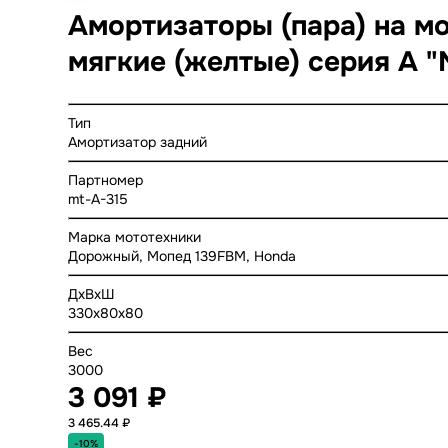
Амортизаторы (пара) на мо
мягкие (желтые) серия A "
Тип
Амортизатор задний
Партномер
mt-A-315
Марка мототехники
Дорожный, Мопед 139FBM, Honda
ДхВхШ
330x80x80
Вес
3000
3 091 ₽
3 465.44 ₽
-10%