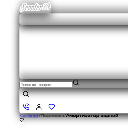
Каталог
/
Подвеска
/
Амортизатор задний