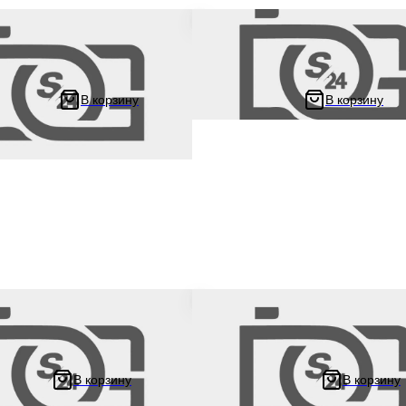
ы (пара) на мопед Alpha Delta
Амортизатор задний на скутер Hon
ьта Орион 110 -125 кубов 340
AF - 18 / 27 и китайский GY6 139Q
уемые (хром, длинный красный
157QMJ стандартный 290 мм, кра
T"
"LIPAI"
В корзину
В корзину
936 ₽
16.46 ₽
1 218.2 ₽
 на китайский 4Т мотоцикл /
Амортизатор на китайский 4Т мот
 HONDA DIO / Хонда Дио 310
скутер GY6, HONDA DIO / Хонда Д
тный (черный) "NDT"
мм, стандартный (черный) "NDT"
В корзину
В корзину
1 089 ₽
6.71 ₽
1 510.66 ₽